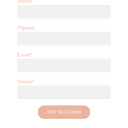
Jméno*
Příjmení
E-mail*
Telefon*
STÁT SE ČLENEM