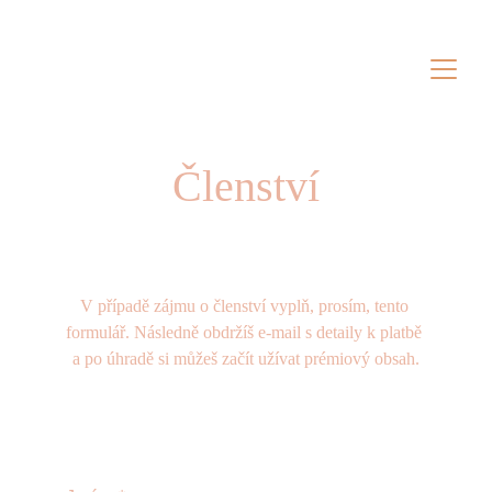
Členství
V případě zájmu o členství vyplň, prosím, tento 
formulář. Následně obdržíš e-mail s detaily k platbě 
a po úhradě si můžeš začít užívat prémiový obsah.